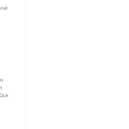
nnel
us
et
. Que