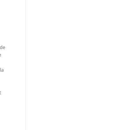
 de
e
la
s
t